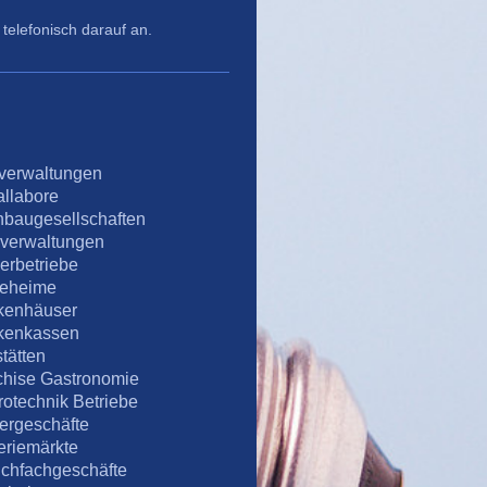
telefonisch darauf an.
verwaltungen
allabore
baugesellschaften
verwaltungen
erbetriebe
geheime
kenhäuser
kenkassen
tätten
chise Gastronomie
rotechnik Betriebe
ergeschäfte
eriemärkte
ichfachgeschäfte