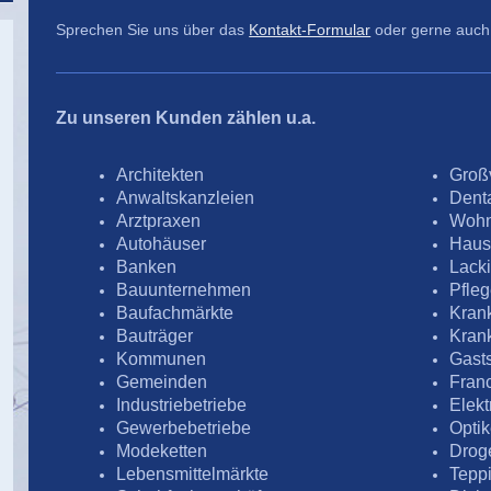
Sprechen Sie uns über das
Kontakt-Formular
oder gerne auch 
Zu unseren Kunden zählen u.a.
Architekten
Groß
Anwaltskanzleien
Dent
Arztpraxen
Wohn
Autohäuser
Haus
Banken
Lacki
Bauunternehmen
Pfle
Baufachmärkte
Kran
Bauträger
Kran
Kommunen
Gasts
Gemeinden
Fran
Industriebetriebe
Elekt
Gewerbebetriebe
Optik
Modeketten
Drog
Lebensmittelmärkte
Tepp